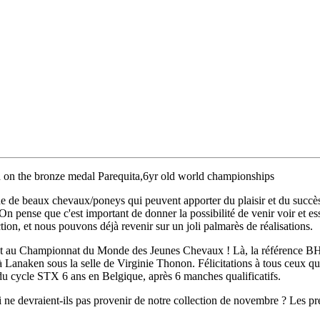
d on the bronze medal Parequita,6yr old world championships
he de beaux chevaux/poneys qui peuvent apporter du plaisir et du succès 
On pense que c'est important de donner la possibilité de venir voir et es
tion, et nous pouvons déjà revenir sur un joli palmarès de réalisations.
t au Championnat du Monde des Jeunes Chevaux ! Là, la référence BH
aken sous la selle de Virginie Thonon. Félicitations à tous ceux qui o
le du cycle STX 6 ans en Belgique, après 6 manches qualificatifs.
i ne devraient-ils pas provenir de notre collection de novembre ? Les p