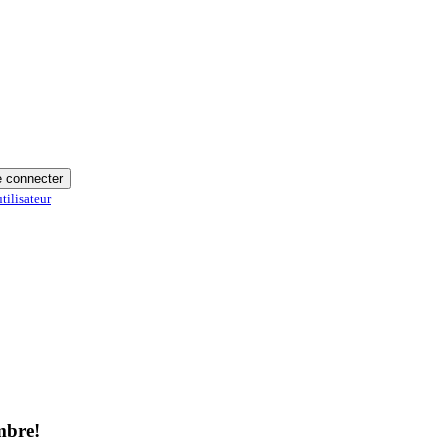
 connecter
tilisateur
mbre!